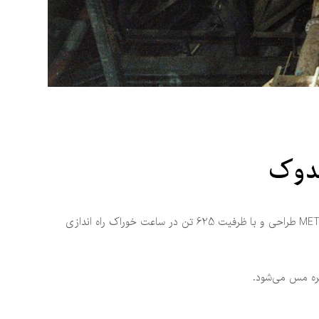
دوک
کارخانه تغلیظ میدوک، در جوار معدن و در زمینی به مساحت تقریبی 14 هکتار قرار دارد. این کارخانه با همکاری شرکت صاحب تکنولوژی METSO طراحی و با ظرفیت 625 تن در ساعت خوراک راه اندازی
تره مس می‌شود.