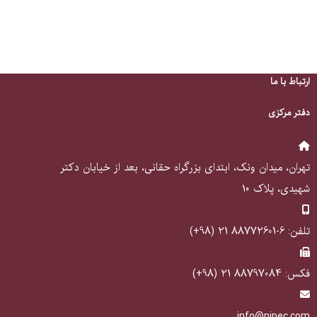
ارتباط با ما
دفتر مرکزی
تهران، میدان ونک، ابتدای بزرگراه حقانی، بعد از خیابان دکتر
شهیدی، پلاک ۱۰
تلفن: 6-88772601 21 (98+)
فکس: 88797084 21 (98+)
info@nipec.com