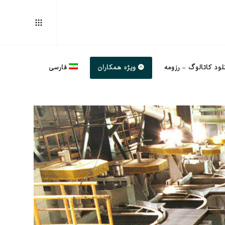
لود کاتالوگ – رزومه
ویژه همکاران
فارسی