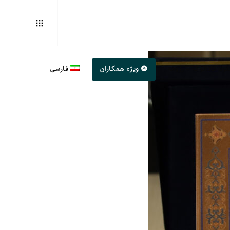
لود کاتالوگ – رزومه
ویژه همکاران
فارسی