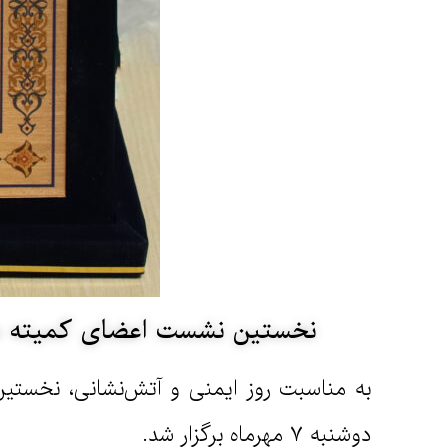
نخستین نشست اعضای کمیته های HSE مجتمع مس سرچشمه با حضور شرکت مهندسی نیپک ب
به مناسبت روز ایمنی و آتش‌نشانی، نخس
دوشنبه ۷ مهرماه برگزار شد.