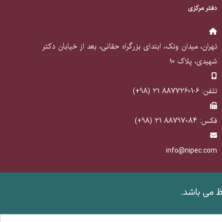
دفتر مرکزی
تهران، میدان ونک، ابتدای بزرگراه حقانی، بعد از خیابان دکتر
شهیدی، پلاک ۱۰
تلفن: 6-88772601 21 (98+)
فکس: 88797084 21 (98+)
info@nipec.com
ظ می باشد
.