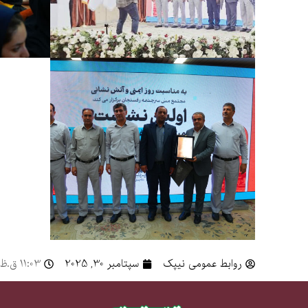
روابط عمومی نیپک
سپتامبر 30, 2025
11:03 ق.ظ